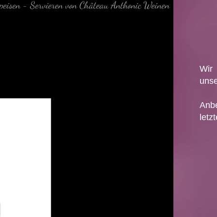
peisen
-
Servieren von Château Anthonic Weinen
Wir
unse
Anb
letz