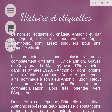
FR
EN
DE
Histoire et étiquettes
Le nom et l’étiquette du château Anthonic et, par
conséquent, de son second vin Les Aigles
d’Anthonic, sont assez singuliers pour une
propriété viticole.
La propriété a connu plusieurs noms
complètement différents (Puy de Minjon, Graves
de Queytignan, Le Maliney) avant d’être appelée,
dans les années 1920, «Anthonic», dont l’origine
est en réalité un prénom. André Hugon rendait
ainsi hommage à son aïeul Antonic Hugon, l’ajout
du «h» s’expliquant peut-être par une
commercialisation alors très orientée vers
l’Angleterre.
Dessinée à cette époque, l’étiquette du château
Anthonic représente deux aigles se disputant une
grappe de raisins ; on raconte dans le pays qu’il